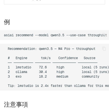
例
asiai
recommend
--model
qwen3.5
--use-case
  Recommendation: qwen3.5 — M4 Pro — throughput

  #   Engine       tok/s    Confidence   Source

  ── ────────── ──────── ──────────── ──────────

  1   lmstudio    72.6     high         local (5 runs)

  2   ollama      30.4     high         local (5 runs)

  3   exo         18.2     medium       community

注意事項