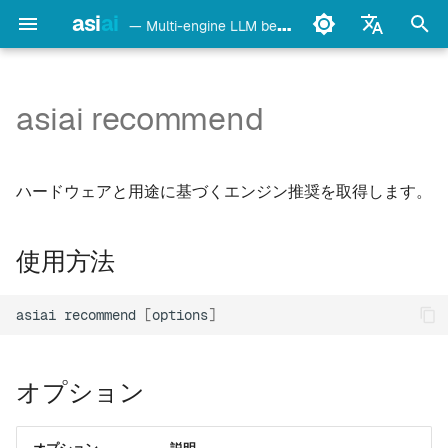
asi
ai
— Multi-engine LLM benchmark & monitoring CLI
検
English
索
Français
asiai recommend
使用方法
Ollama
を
Deutsch
初
Español
オプション
LM Studio
ハードウェアと用途に基づくエンジン推奨を取得します。
期
Italiano
データソース
mlx-lm
化
Português
使用方法
信頼度レベル
llama.cpp
中文
asiai
recommend
[
options
]
日本語
例
oMLX
한국어
注意事項
vllm-mlx
オプション
vMLX