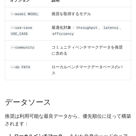
オプション
説明
Rapid-MLX
推奨を取得するモデル
--model MODEL
MTPLX
最適化対象：
、
、
--use-case
throughput
latency
USE_CASE
efficiency
Exo
コミュニティベンチマークデータを推奨
--community
に含める
ローカルベンチマークデータベースのパ
--db PATH
ス
データソース
推奨は利用可能な最良データから、優先順位に従って構築
されます：