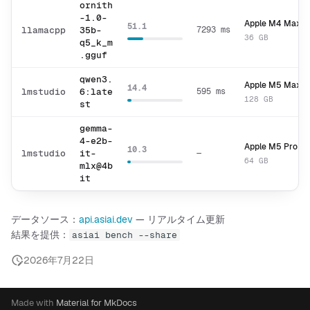
ornith
-1.0-
Apple M4 Max
51.1
llamacpp
35b-
7293 ms
36 GB
q5_k_m
.gguf
qwen3.
Apple M5 Max
14.4
lmstudio
6:late
595 ms
128 GB
st
gemma-
4-e2b-
Apple M5 Pro
10.3
lmstudio
it-
—
64 GB
mlx@4b
it
データソース：
api.asiai.dev
— リアルタイム更新
結果を提供：
asiai bench --share
2026年7月22日
Made with
Material for MkDocs