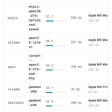
mtplx-
qwen36
-27b-
Apple M5 Max
67.7
mtplx
539 ms
optimi
128 GB
zed-
speed
qwen3.
Apple M5 Max
60.2
ollama
6:late
247 ms
128 GB
st
jundot
--
qwen3.
Apple M5 Max
59.4
omlx
435 ms
6-27b-
128 GB
oq4-
mtp
gemma4
Apple M4 Pro
55.7
ollama
33 ms
:26b
48 GB
gemma4
Apple M5 Max
51.4
lmstudio
290 ms
-e4b
128 GB