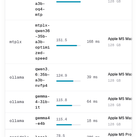
128 GB
a3b-
setup
Rapid-MLX
oq4-
mtp
version
MTPLX
mtplx-
qwen36
-35b-
tui
Exo
Apple M5 Max
151.5
mtplx
a3b-
168 ms
128 GB
optimi
zed-
web
speed
mcp
qwen3.
6:35b-
Apple M5 Max
124.9
ollama
39 ms
a3b-
128 GB
leaderboard
nvfp4
gemma-
compare
Apple M5 Max
115.8
ollama
4-31b-
64 ms
128 GB
it
recommend
gemma4
Apple M5 Max
115.4
ollama
18 ms
-e4b
128 GB
Apple M5 Pro
78.5