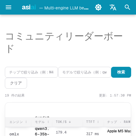
asi
ai
— Multi-engine LLM benchmark & monitoring CLI
検
English
索
Français
コミュニティリーダーボー
detect
Ollama
を
Deutsch
ド
初
Español
config
LM Studio
期
Italiano
bench
mlx-lm
検索
化
Português
クリア
models
llama.cpp
中文
19 件の結果
更新: 1:57:30 PM
日本語
monitor
oMLX
한국어
doctor
vllm-mlx
jundot
エンジン
モデル
TOK/S
TTFT
チップ · RAM
--
qwen3.
daemon
vMLX
Apple M5 Max
179.4
omlx
6-35b-
317 ms