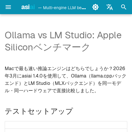
asi
ai
— Multi-engine LLM benchmark & monitoring CLI
検
English
索
Français
Ollama vs LM Studio: Apple
detect
Ollama
テストセットアップ
を
Deutsch
Siliconベンチマーク
初
Español
config
LM Studio
結果
期
Italiano
Macで最も速い推論エンジンはどちらでしょうか？2026
bench
mlx-lm
主な知見
化
Português
年3月にasiai 1.4.0を使用して、Ollama（llama.cppバック
models
llama.cpp
エンド）とLM Studio（MLXバックエンド）を同一モデ
LM Studioがスループット
中文
で勝利（+46%）
ル・同一ハードウェアで直接比較しました。
日本語
monitor
oMLX
OllamaがTTFTで勝利
한국어
テストセットアップ
doctor
vllm-mlx
LM Studioの方が電力効率
が高い（+82%）
daemon
vMLX