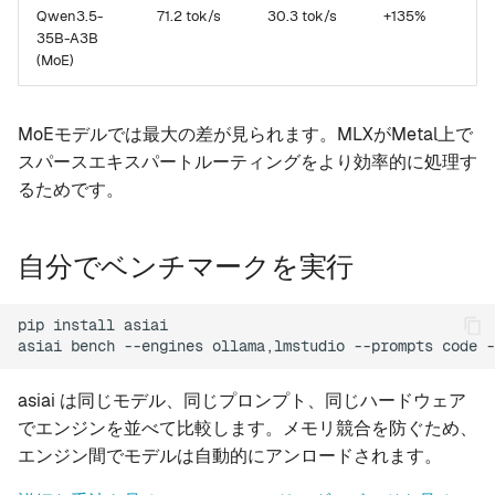
Qwen3.5-
71.2 tok/s
30.3 tok/s
+135%
35B-A3B
(MoE)
MoEモデルでは最大の差が見られます。MLXがMetal上で
スパースエキスパートルーティングをより効率的に処理す
るためです。
自分でベンチマークを実行
pip
install
asiai

asiai
bench
--engines
ollama,lmstudio
--prompts
code
-
asiai は同じモデル、同じプロンプト、同じハードウェア
でエンジンを並べて比較します。メモリ競合を防ぐため、
エンジン間でモデルは自動的にアンロードされます。