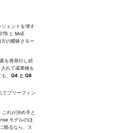
ージェントを壊す
B と MoE
ff、両方の曖昧さモー
検索を再発行し続
受け入れて成果物を
ても、
Q4 と Q8
け入れてブリーフィン
ては、これが決め手と
nse モデルのほ
ルに陥るなら、ス