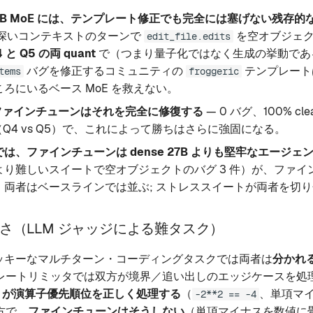
5B MoE には、テンプレート修正でも完全には塞げない残存
深いコンテキストのターンで
を空オブジェクト
edit_file.edits
4 と Q5 の両 quant
で（つまり量子化ではなく生成の挙動であ
バグを修正するコミュニティの
テンプレート
tems
froggeric
ろにいるベース MoE を救えない。
留ファインチューンはそれを完全に修復する
— 0 バグ、100% cl
t（Q4 vs Q5）で、これによって勝ちはさらに強固になる。
は、ファインチューンは dense 27B よりも堅牢なエージェ
り難しいスイートで空オブジェクトのバグ 3 件）が、ファイン
。両者はベースラインでは並ぶ; ストレススイートが両者を切
さ（LLM ジャッジによる難タスク）
リッキーなマルチターン・コーディングタスクでは両者は
分かれ
レートリミッタでは双方が境界／追い出しのエッジケースを処理
27B が演算子優先順位を正しく処理する
（
、単項マ
-2**2 == -4
方で、
ファインチューンはそうしない
（単項マイナスを数値に