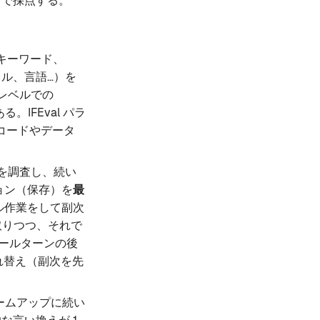
5 で採点する。
キーワード、
ル、言語…）を
示レベルでの
。IFEval パラ
l のコードやデータ
クを調査し、続い
ョン（保存）を
最
ル作業をして副次
取りつつ、それで
ツールターンの後
れ替え（副次を先
ームアップに続い