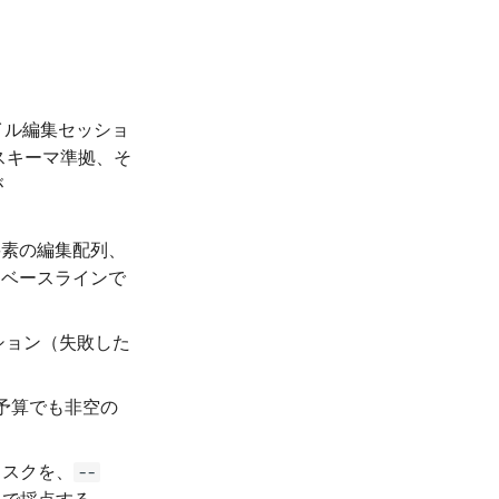
イル編集セッショ
スキーマ準拠、そ
が
要素の編集配列、
。ベースラインで
ション（失敗した
短い予算でも非空の
タスクを、
--