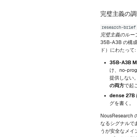
完璧主義の調査ル
research-brief
完璧主義のルー
35B-A3B の構
ド）にわたって:
35B-A3B
け、no-p
提供しない。
の両方
で起
dense 2
グを書く。
NousResea
なるシグナルであ
うが安全なメイン