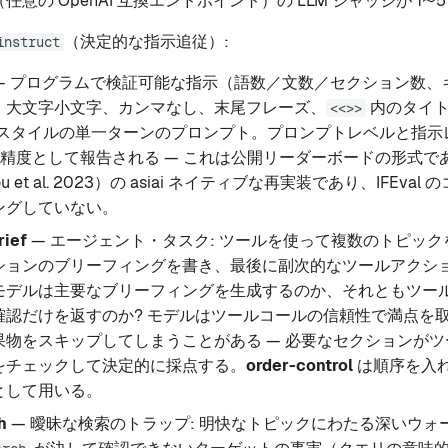
（任意の OpenAI 互換エンドポイント）の LLM ジャッジが 1〜
（決定的な指示追従）:
instruct
— プログラムで検証可能な指示（語数／文数／セクション数、
み、大文字小文字、カンマなし、末尾フレーズ、
内のタイト
<<>>
val スタイルの単一ターンのプロンプト。プロンプトレベルと指
loose 精度として報告される — これは公開リーダーボードの形式である
u et al. 2023）の asiai ネイティブな再実装であり、IFEva
ングしていない。
rief
— エージェント・タスク: ツールを使って複数のトピッ
ションのブリーフィングを書き、最後に副次的なツールアクシ
モデルは主要なブリーフィングを生成するのか、それともツー
確認だけを返すのか? モデルはツールコールの信頼性で満点を
果物をスキップしてしまうことがある — 必要なセクションが
をチェックして決定的に採点する。
order-control
は順序を入
として用いる。
h
— 曖昧な検索のトラップ: 明快なトピックにわたる深いウォ