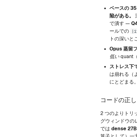
ベースの 3
陥がある。
で潰す —
Q
ールでの
|i
トの深いとこ
Opus 蒸
低い
quan
ストレス下で
は崩れる（よ
にとどまる
コードの正し
2 つのよりト
グウィンドウの
では
dense 
算子として）一