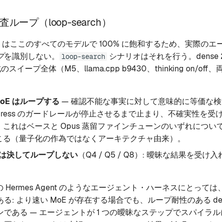
ープ（loop-search）
はここのすべてのモデルで 100% に飽和するため、実際のエ
プ
を識別しない。
シナリオはそれを行う。dense 27
loop-search
成のスイープ全体（M5、llama.cpp b9430、thinking on/o
 MoE はループする
— 確認不能な事実に対して意味的に等価な
rogress のガードレールが停止させるまで止まり、不確実性を
これはベースと Opus 蒸留ファインチューンのいずれについ
こる（量子化の作為ではなくアーキテクチャ由来）。
7B は決してループしない
（Q4 / Q5 / Q8）: 曖昧な結果を受
rch の Hermes Agent のようなエージェント・ハーネスにとっ
る: より速い MoE が存在する場合でも、ループ耐性のある de
である — エージェントが 1 つの曖昧なステップでスパイラ