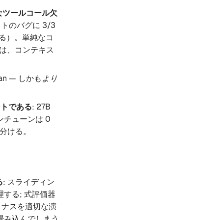
的なツールコール欠
のバグに 3/3
る）。単純なコ
は、コンテキス
ean — しかも
より
ントである
: 27B
チューンは 0
り分ける。
る
: スライディン
する; 式評価器
イナスを適切な演
畳み込んでしまう