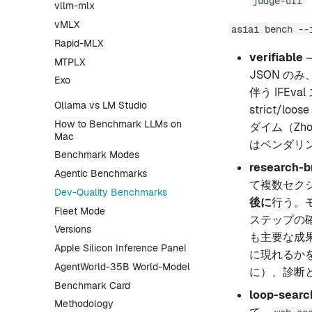
judge-url
vllm-mlx
vMLX
asiai bench --
Rapid-MLX
verifiable
MTPLX
JSON の
Exo
伴う IFE
Ollama vs LM Studio
strict/
How to Benchmark LLMs on
ダイム（Zho
Mac
はベンダリ
Benchmark Modes
research-b
Agentic Benchmarks
て複数セク
Dev-Quality Benchmarks
後に
行う。
Fleet Mode
ステップの
Versions
も主要な成
Apple Silicon Inference Panel
に現れるか
AgentWorld-35B World-Model
に）、診断
Benchmark Card
loop-searc
Methodology