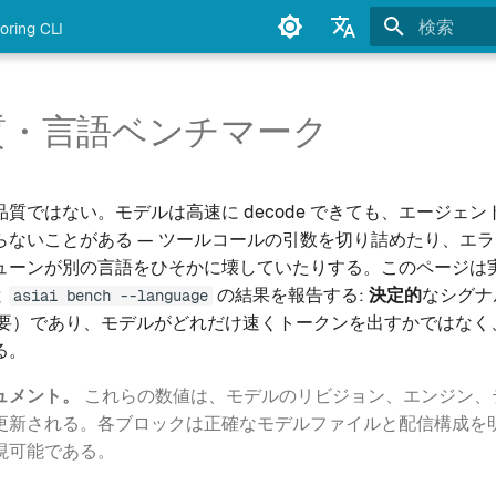
oring CLI
検索を初期
English
Français
品質・言語ベンチマーク
Deutsch
Español
質ではない。モデルは高速に decode できても、エージェ
Italiano
らないことがある — ツールコールの引数を切り詰めたり、エ
ューンが別の言語をひそかに壊していたりする。このページは
Português
と
の結果を報告する:
決定的
なシグナ
asiai bench --language
中文
ジ不要）であり、モデルがどれだけ速くトークンを出すかではなく
る。
日本語
ュメント。
これらの数値は、モデルのリビジョン、エンジン、
한국어
更新される。各ブロックは正確なモデルファイルと配信構成を
現可能である。