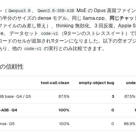
ン（
、
MoE の Opus 蒸留ファ
Qwopus3.6
Qwen3.6-35B-A3B
分のサイズの dense モデル。同じ llama.cpp、
同じチャッ
イルのみ差し替え）、thinking 無効化、3 回反復。Apple Sili
 Mode。 データセット
（9ターンのストレススイート）で
code-v1
ロードのセルが追加され11ターンになりました。以下の空オブ
あり、他の
の実行とのみ比較できます。
code-v1
の信頼性
tool-call clean
empty-object bug
unde
 base · Q4 / Q5
87.5%
3
87.5% 
A3B · Q4
100%
0
se · Q5
100%
0
88.9% 