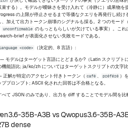
が決して確認できないターゲットの事実（クエリの意味的な
arch
収束する）。モデルが曖昧さを受け入れて（冷静に）成果物を
-progress の上限が停止させるまで等価なクエリを再発行し続
し、加えて出力トークン崩壊のシグナルも採る。2 つのモード
/
のもっともらしいが欠けている事実）。これ
unconfirmable
 research-brief が表面化させない失敗モードである。
（決定的、8 言語）:
language <code>
— モデルはターゲット言語にとどまるか?（Latin スクリプ
機能語比; ja/ko/zh についてはターゲットスクリプトの文字
— 正解が特定のアクセント付きトークン（
、
）
café
préféré
ププロンプト; ASCII 化された回答は不合格となる。
べて JSON のみであり、出力を diff することでモデル間を
n3.6-35B-A3B vs Qwopus3.6-35B-A3B
27B dense