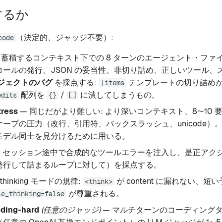
するか
（決定的、ジャッジ不要）:
code
 蓄積するコンテキスト下での 8 ターンのエージェント・ファ
コールの発行、JSON の妥当性、非切り詰め、正しいツール、
ジェクトのバグ
を採点する:
テンプレートの切り詰め
|items
配列を
/
に潰してしまうもの。
edits
{}
[]
tress
— 同じだがより難しい: より深いコンテキスト、8〜10 
スケープの圧力（改行、引用符、バックスラッシュ、unicode）
モデル同士を見分けるために用いる。
 セッション途中で合成的なツールエラーを注入し、是正アク
発行して詰まるループに対して）を採点する。
thinking モードの規律:
が content に漏れない、
<think>
が尊重される。
le_thinking=false
ding-hard
(任意のジャッジ)
— マルチターンのコーディング