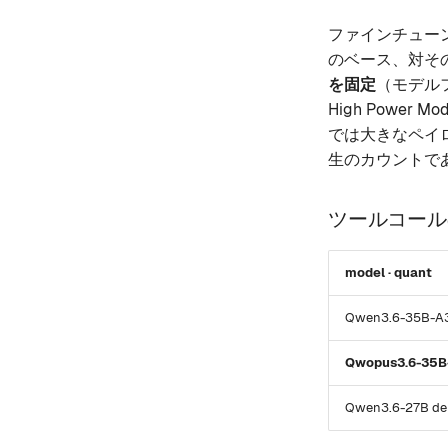
ファインチュー
のベース、対その半
を固定
（モデルファ
High Power
では大きなペイ
生のカウントで
ツールコール
model · quant
Qwen3.6-35B-A3B
Qwopus3.6-35B-
Qwen3.6-27B den