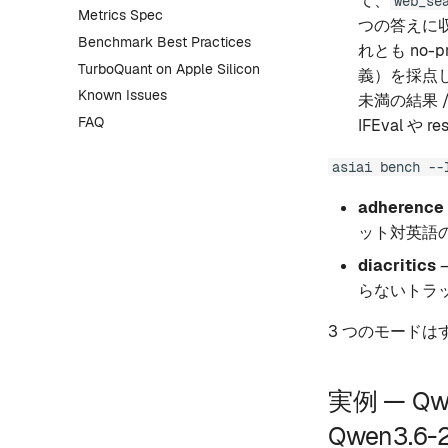
て、
web_se
Metrics Spec
つの答えに
Benchmark Best Practices
れとも no
TurboQuant on Apple Silicon
義）を採点
Known Issues
未満の結果 
FAQ
IFEval や
asiai bench --
adherence
ット対英語の
diacritics
らないトラッ
3 つのモードはす
実例 — Qwe
Qwen3.6-