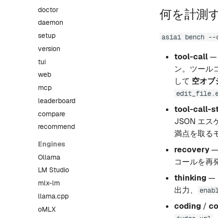
doctor
何を計測
daemon
setup
asiai bench --
version
tool-call
—
tui
ン。ツール
web
して
空オブ
mcp
edit_file.
leaderboard
tool-call-s
compare
JSON エ
recommend
満点を取る
Engines
recovery
—
Ollama
コールを再
LM Studio
thinking
— 
mlx-lm
出力、
enab
llama.cpp
coding
/
co
oMLX