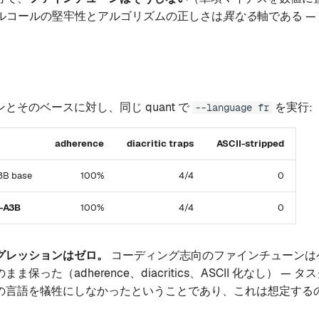
ルコールの堅牢性とアルゴリズムの正しさは
異なる
軸である —
とそのベースに対し、同じ quant で
を実行:
--language fr
adherence
diacritic traps
ASCII-stripped
3B base
100%
4/4
0
-A3B
100%
4/4
0
グレッションはゼロ。
コーディング志向のファインチューンは
保った（adherence、diacritics、ASCII 化なし） —
の言語を犠牲にしなかったということであり、これは想定する