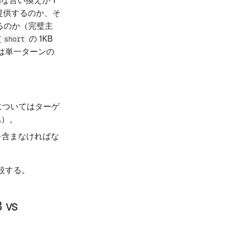
言い換えが 1
提供するのか、そ
けるのか（完璧主
（
の 1KB
short
は単一ターンの
トについてはターゲ
比）。
を含まなければな
比較する。
 vs