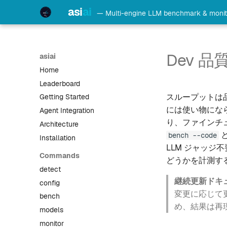
asi
ai
— Multi-engine LLM benchmark & monit
Dev 
asiai
Home
Leaderboard
スループットは品
Getting Started
には使い物にな
Agent Integration
り、ファインチ
Architecture
bench --code
Installation
LLM ジャッ
Commands
どうかを計測す
detect
継続更新ドキ
config
変更に応じて
bench
め、結果は再
models
monitor