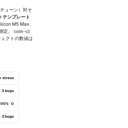
インチューン）対そ
トテンプレート
con M5 Max、
測定。
code-v2
ジェクトの数値は
r stress
·
3 bugs
100% · 0
·
3 bugs