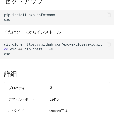
セットアップ
setup
pip
install
exo-inference

version
またはソースからインストール：
tui
git
clone
web
cd
exo
&&
pip
install
-e
.

mcp
leaderboard
詳細
compare
プロパティ
値
recommend
デフォルトポート
52415
APIタイプ
OpenAI互換