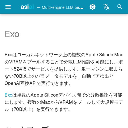
asi
ai
— Multi-engine LLM benchmark & monitoring CLI
検
English
索
Français
Exo
detect
セットアップ
を
Deutsch
初
Español
config
詳細
Exoはローカルネットワーク上の複数のApple Silicon Mac
期
Italiano
のVRAMをプールすることで分散LLM推論を可能にし、ポ
bench
ベンチマーク
ート52415でサービスを提供します。単一マシンに収まら
化
Português
ない70B以上のパラメータモデルを、自動ピア検出と
models
注意事項
中文
OpenAI互換APIで実行できます。
日本語
monitor
関連項目
Exo
は複数のApple Siliconデバイス間での分散推論を可能
にします。複数のMacからVRAMをプールして大規模モデ
한국어
doctor
ル（70B以上）を実行できます。
daemon