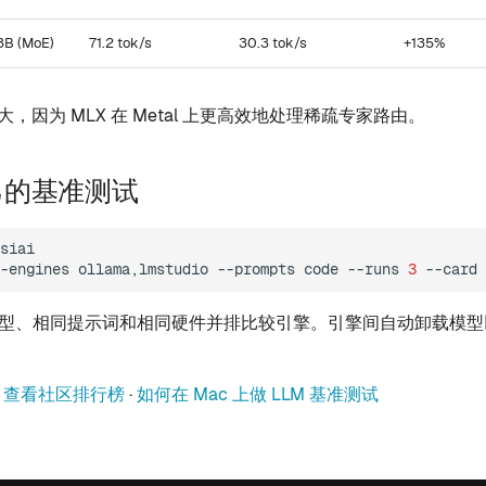
B (MoE)
71.2 tok/s
30.3 tok/s
+135%
大，因为 MLX 在 Metal 上更高效地处理稀疏专家路由。
己的基准测试
siai

-engines
ollama,lmstudio
--prompts
code
--runs
3
相同模型、相同提示词和相同硬件并排比较引擎。引擎间自动卸载模
·
查看社区排行榜
·
如何在 Mac 上做 LLM 基准测试
日