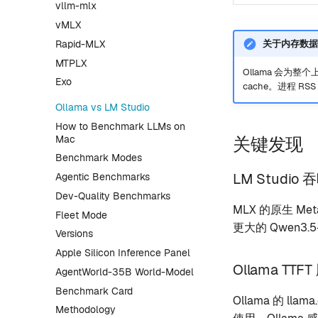
vllm-mlx
vMLX
关于内存数据
Rapid-MLX
MTPLX
Ollama 会为整个
Exo
cache。进程 
Ollama vs LM Studio
How to Benchmark LLMs on
Mac
关键发现
Benchmark Modes
LM Studi
Agentic Benchmarks
Dev-Quality Benchmarks
MLX 的原生 Me
Fleet Mode
更大的 Qwen3.
Versions
Apple Silicon Inference Panel
Ollama TTF
AgentWorld-35B World-Model
Benchmark Card
Ollama 的 ll
Methodology