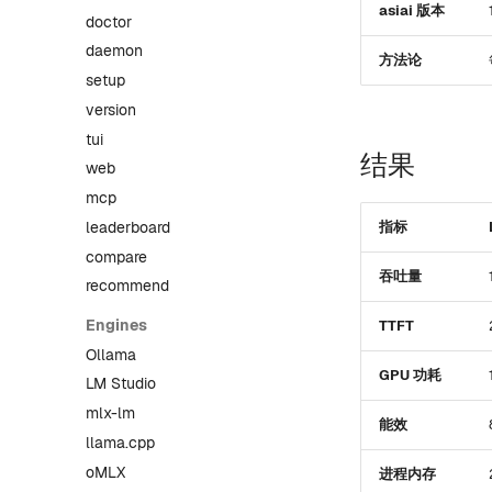
asiai 版本
doctor
daemon
方法论
setup
version
tui
结果
web
mcp
leaderboard
指标
compare
吞吐量
recommend
Engines
TTFT
Ollama
GPU 功耗
LM Studio
mlx-lm
能效
llama.cpp
oMLX
进程内存