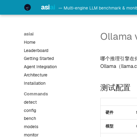
asi
ai
— Multi-engine LLM benchmark & monit
Ollama 
asiai
Home
Leaderboard
哪个推理引擎在你的 
Getting Started
Ollama（lla
Agent Integration
Architecture
Installation
测试配置
Commands
detect
config
硬件
bench
模型
models
monitor