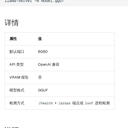
llama-server
-m
setup
详情
version
tui
属性
值
web
默认端口
8080
mcp
API 类型
OpenAI 兼容
VRAM 报告
否
leaderboard
模型格式
GGUF
compare
检测方式
+
端点或
进程检测
/health
/props
lsof
recommend