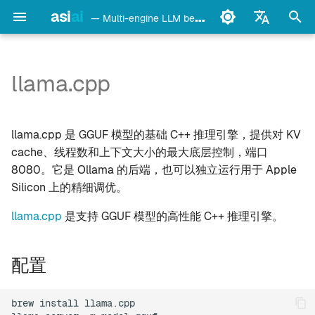
asi
ai
— Multi-engine LLM benchmark & monitoring CLI
正
English
在
Français
llama.cpp
detect
配置
初
Deutsch
始
Español
config
详情
llama.cpp 是 GGUF 模型的基础 C++ 推理引擎，提供对 KV
化
Italiano
cache、线程数和上下文大小的最大底层控制，端口
bench
说明
8080。它是 Ollama 的后端，也可以独立运行用于 Apple
搜
Português
Silicon 上的精细调优。
models
另见
索
中文
llama.cpp
是支持 GGUF 模型的高性能 C++ 推理引擎。
引
日本語
monitor
擎
한국어
配置
doctor
daemon
brew
install
llama.cpp
