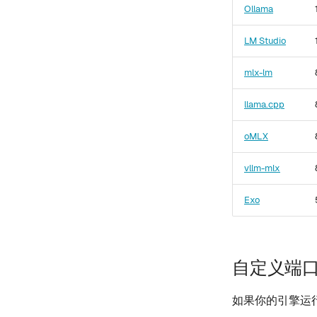
Ollama
LM Studio
mlx-lm
llama.cpp
oMLX
vllm-mlx
Exo
自定义端
如果你的引擎运行