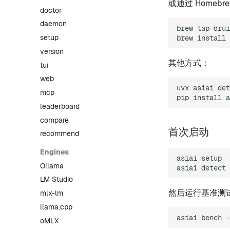
或通过 Homebr
doctor
daemon
brew
tap
drui
setup
brew
install
version
其他方式：
tui
web
uvx
asiai
det
mcp
pip
install
a
leaderboard
compare
首次启动
recommend
Engines
asiai
setup
Ollama
asiai
detect
LM Studio
然后运行基准测
mlx-lm
llama.cpp
asiai
bench
-
oMLX