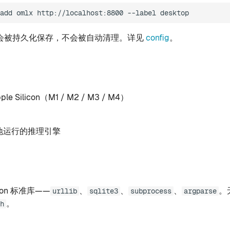
add
omlx
http://localhost:8800
--label
会被持久化保存，不会被自动清理。详见
config
。
ple Silicon（M1 / M2 / M3 / M4）
地运行的推理引擎
hon 标准库——
、
、
、
。
urllib
sqlite3
subprocess
argparse
。
h