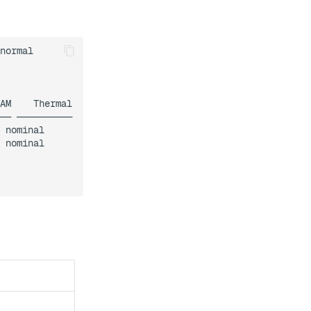
normal

AM    Thermal

── ──────────

 nominal

 nominal
