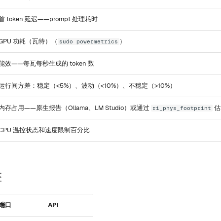
首 token 延迟——prompt 处理耗时
GPU 功耗（瓦特）（
）
sudo powermetrics
能效——每瓦每秒生成的 token 数
运行间方差：稳定（<5%）、波动（<10%）、不稳定（>10%）
内存占用——原生报告（Ollama、LM Studio）或通过
估
ri_phys_footprint
CPU 温控状态和速度限制百分比
擎
端口
API