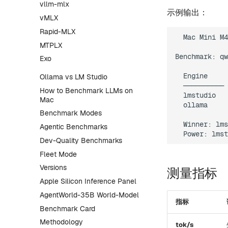
vllm-mlx
示例输出：
vMLX
Rapid-MLX
  Mac Mini M4
MTPLX
Benchmark: qw
Exo
  Engine     
Ollama vs LM Studio
  ────────── 
How to Benchmark LLMs on
  lmstudio   
Mac
  ollama     
Benchmark Modes
  Winner: lms
Agentic Benchmarks
Dev-Quality Benchmarks
Fleet Mode
Versions
测量指标
Apple Silicon Inference Panel
AgentWorld-35B World-Model
指标
Benchmark Card
Methodology
tok/s