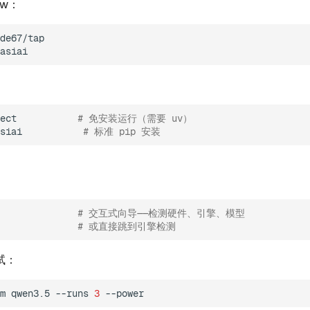
ew：
de67/tap

ect
# 免安装运行（需要 uv）
siai
# 标准 pip 安装
# 交互式向导——检测硬件、引擎、模型
# 或直接跳到引擎检测
试：
m
qwen3.5
--runs
3