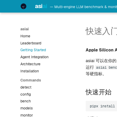
asi
ai
— Multi-engine LLM benchmark & monit
快速入
asiai
Home
Leaderboard
Apple Silicon A
Getting Started
Agent Integration
asiai 可以在你
Architecture
运行
asiai benc
Installation
等硬指标。
Commands
detect
快速开始
config
bench
pipx
install
models
monitor