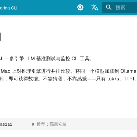
oring CLI
正在初始化
English
Français
门
Deutsch
Español
I
— 多引擎 LLM 基准测试与监控 CLI 工具。
Italiano
的 Mac 上对推理引擎进行并排比较。将同一个模型加载到 Ollama 和 
Português
，即可获得数据。不靠猜测，不靠感觉——只有 tok/s、TTF
h
中文
日本語
한국어
asiai
# 推荐：隔离安装