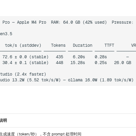
 Pro — Apple M4 Pro  RAM: 64.0 GB (42% used)  Pressure: 
en3.5

  tok/s (±stddev)    Tokens   Duration     TTFT       VR
───────────────── ───────── ────────── ──────── ────────
 72.6 ± 0.0 (stable)   435    6.20s    0.28s        —   
 30.4 ± 0.1 (stable)   448   15.28s    0.25s   26.0 GB  
tudio (2.4x faster)

说明
生成速度（token/秒），不含 prompt 处理时间