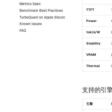
Metrics Spec
TTFT
Benchmark Best Practices
TurboQuant on Apple Silicon
Power
Known Issues
FAQ
tok/s/W
Stability
VRAM
Thermal
支持的引
引擎