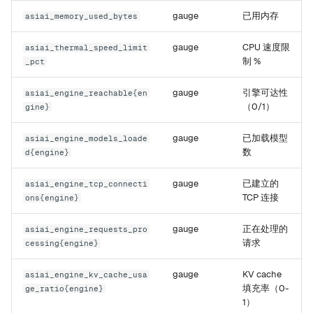
gauge
已用内存
asiai_memory_used_bytes
gauge
CPU 速度限
asiai_thermal_speed_limit
制 %
_pct
gauge
引擎可达性
asiai_engine_reachable{en
（0/1）
gine}
gauge
已加载模型
asiai_engine_models_loade
数
d{engine}
gauge
已建立的
asiai_engine_tcp_connecti
TCP 连接
ons{engine}
gauge
正在处理的
asiai_engine_requests_pro
请求
cessing{engine}
gauge
KV cache
asiai_engine_kv_cache_usa
填充率（0-
ge_ratio{engine}
1）