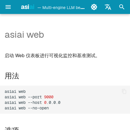
asi
ai
— Multi-engine LLM benchmark & monitoring CLI
正
English
在
Français
asiai web
用法
Ollama
初
Deutsch
始
Español
选项
LM Studio
启动 Web 仪表板进行可视化监控和基准测试。
化
Italiano
要求
mlx-lm
搜
Português
用法
页面
llama.cpp
索
中文
asiai
web

引
日本語
oMLX
仪表板（/）
asiai
web
--port
9000
asiai
web
--host
0
.0.0.0

擎
한국어
asiai
web
vllm-mlx
基准测试（/bench）
vMLX
历史（/history）