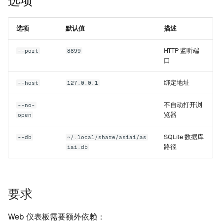
选项
Rapid-MLX
监控（/monitor）
选项
默认值
描述
MTPLX
诊断（/doctor）
HTTP 监听端
--port
8899
口
API 端点
Exo
绑定地址
--host
127.0.0.1
GET /api/status
不自动打开浏
--no-
GET /api/snapshot
览器
open
GET /api/benchmarks
SQLite 数据库
--db
~/.local/share/asiai/as
路径
iai.db
GET /api/engine-history
GET /api/benchmark-
要求
process
Web 仪表板需要额外依赖：
GET /api/metrics