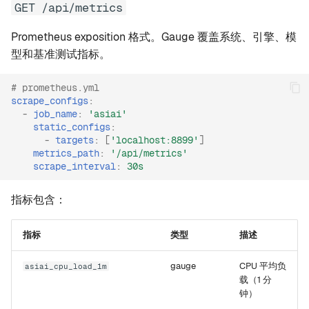
GET /api/metrics
Prometheus exposition 格式。Gauge 覆盖系统、引擎、模
型和基准测试指标。
# prometheus.yml
scrape_configs
:
-
job_name
:
'asiai'
static_configs
:
-
targets
:
[
'localhost:8899'
]
metrics_path
:
'/api/metrics'
scrape_interval
:
30s
指标包含：
指标
类型
描述
gauge
CPU 平均负
asiai_cpu_load_1m
载（1 分
钟）