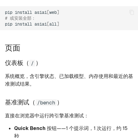
pip
install
asiai
[
web
]
说明
# 或安装全部：
pip
install
asiai
[
all
]
页面
仪表板（
）
/
系统概览，含引擎状态、已加载模型、内存使用和最近的基
准测试结果。
基准测试（
）
/bench
直接在浏览器中运行跨引擎基准测试：
Quick Bench
按钮——1 个提示词，1 次运行，约 15
秒