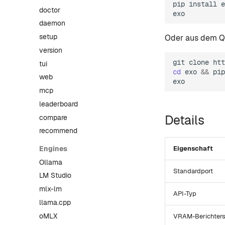
pip
install
e
doctor
daemon
setup
Oder aus dem Qu
version
git
clone
tui
cd
exo
&&
pip
web
mcp
leaderboard
Details
compare
recommend
Engines
Eigenschaft
Ollama
Standardport
LM Studio
mlx-lm
API-Typ
llama.cpp
oMLX
VRAM-Berichters