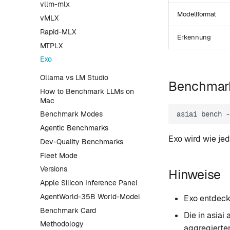
vllm-mlx
Modellformat
vMLX
Rapid-MLX
Erkennung
MTPLX
Exo
Ollama vs LM Studio
Benchmar
How to Benchmark LLMs on
Mac
asiai
bench
-
Benchmark Modes
Agentic Benchmarks
Exo wird wie je
Dev-Quality Benchmarks
Fleet Mode
Versions
Hinweise
Apple Silicon Inference Panel
AgentWorld-35B World-Model
Exo entdeck
Benchmark Card
Die in asia
Methodology
aggregierte