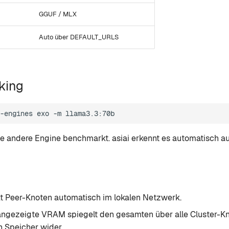
GGUF / MLX
Auto über DEFAULT_URLS
king
-engines
exo
-m
de andere Engine benchmarkt. asiai erkennt es automatisch au
t Peer-Knoten automatisch im lokalen Netzwerk.
i angezeigte VRAM spiegelt den gesamten über alle Cluster-K
n Speicher wider.