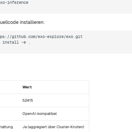
xo-inference

ellcode installieren:
install
-e
.

Wert
52415
OpenAI-kompatibel
tattung
Ja (aggregiert über Cluster-Knoten)