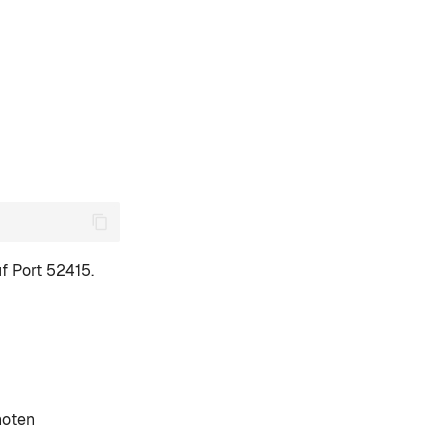
f Port 52415.
noten