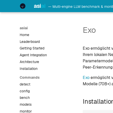
asi
ai
— Multi-engine LLM benchmark & monit
Exo
asiai
Home
Leaderboard
Exo ermöglicht 
Getting Started
Ihrem lokalen N
Agent Integration
Parametermodell
Architecture
Peer-Erkennung 
Installation
Exo
ermöglicht v
Commands
Modelle (70B+) 
detect
config
bench
Installatio
models
monitor