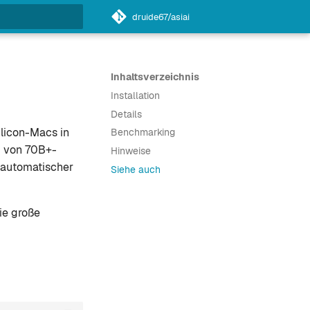
druide67/asiai
itialisiert
Inhaltsverzeichnis
Installation
Details
ilicon-Macs in
Benchmarking
g von 70B+-
Hinweise
 automatischer
Siehe auch
ie große