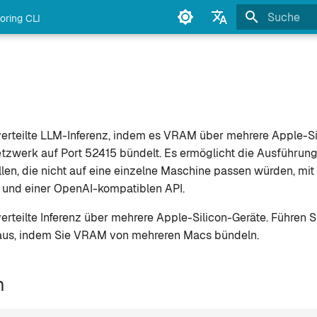
oring CLI
Suche wird in
English
Français
Deutsch
Español
verteilte LLM-Inferenz, indem es VRAM über mehrere Apple-S
Italiano
etzwerk auf Port 52415 bündelt. Es ermöglicht die Ausführun
en, die nicht auf eine einzelne Maschine passen würden, mit
Português
und einer OpenAI-kompatiblen API.
中文
erteilte Inferenz über mehrere Apple-Silicon-Geräte. Führen S
日本語
aus, indem Sie VRAM von mehreren Macs bündeln.
한국어
n