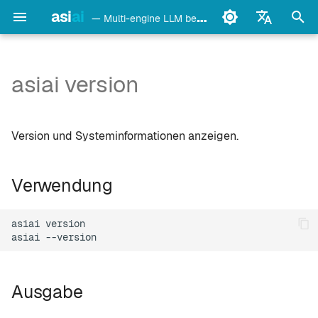
asi
ai
— Multi-engine LLM benchmark & monitoring CLI
S
English
u
Français
asiai version
Verwendung
Ollama
c
Deutsch
h
Español
Ausgabe
LM Studio
Version und Systeminformationen anzeigen.
e
Italiano
Anwendungsfälle
mlx-lm
w
Português
Verwendung
llama.cpp
i
中文
asiai
version

r
日本語
oMLX
asiai
d
한국어
vllm-mlx
i
Ausgabe
n
vMLX