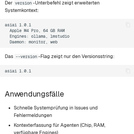
Der
-Unterbefehl zeigt erweiterten
version
i
Rapid-MLX
Systemkontext:
t
MTPLX
asiai 1.0.1

i
  Apple M4 Pro, 64 GB RAM

  Engines: ollama, lmstudio

a
Exo
l
Das
-Flag zeigt nur den Versionsstring:
--version
i
s
i
e
Anwendungsfälle
r
Schnelle Systemprüfung in Issues und
t
Fehlermeldungen
Kontexterfassung für Agenten (Chip, RAM,
verfügbare Engines)