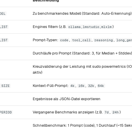
Beschreibung
Zu benchmarkendes Modell (Standard: Auto-Erkennung)
DEL
Engines filtern (z.B.
)
LIST
ollama,lmstudio,mlxlm
Prompt-Typen:
,
,
,
LIST
code
tool_call
reasoning
long_ge
Durchläufe pro Prompt (Standard: 3, für Median + Stddev
Kreuzvalidierung der Leistung mit sudo powermetrics (I
aktiv)
Kontext-Füll-Prompt:
,
,
,
 SIZE
4k
16k
32k
64k
Ergebnisse als JSON-Datei exportieren
Vergangene Benchmarks anzeigen (z.B.
,
)
PERIOD
7d
24h
Schnellbenchmark: 1 Prompt (code), 1 Durchlauf (~15 Se