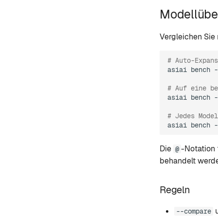
Modellüber
Vergleichen Sie 
# Auto-Expan
asiai
bench
-
# Auf eine be
asiai
bench
-
# Jedes Model
asiai
bench
-
Die
-Notation
@
behandelt werde
Regeln
--compare