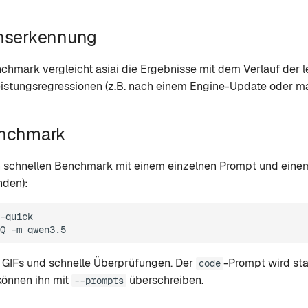
nserkennung
hmark vergleicht asiai die Ergebnisse mit dem Verlauf der l
eistungsregressionen (z.B. nach einem Engine-Update oder 
enchmark
n schnellen Benchmark mit einem einzelnen Prompt und eine
nden):
-quick

Q
-m
, GIFs und schnelle Überprüfungen. Der
-Prompt wird st
code
können ihn mit
überschreiben.
--prompts