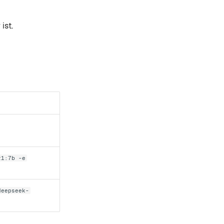
ist.
r1:7b -e
deepseek-