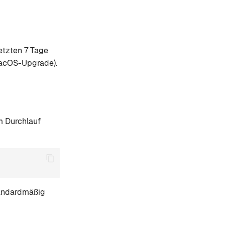
etzten 7 Tage
macOS-Upgrade).
m Durchlauf
andardmäßig