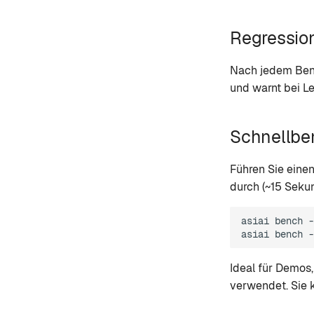
Regressio
Nach jedem Benc
und warnt bei L
Schnellb
Führen Sie eine
durch (~15 Seku
asiai
bench
-
asiai
bench
-
Ideal für Demos
verwendet. Sie 