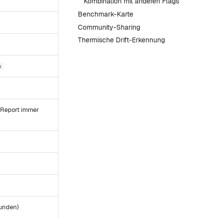
Kombination mit anderen Flags
Benchmark-Karte
Community-Sharing
Thermische Drift-Erkennung
n
)
OReport immer
kunden)