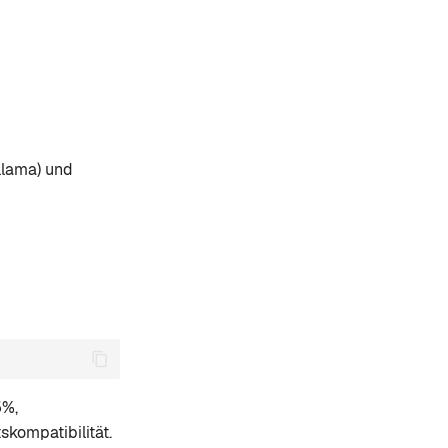
llama) und
5%,
kompatibilität.