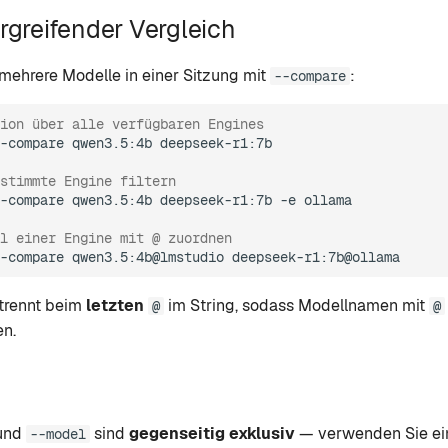
greifender Vergleich
mehrere Modelle in einer Sitzung mit
:
--compare
sion über alle verfügbaren Engines
-compare
qwen3.5:4b
deepseek-r1:7b

stimmte Engine filtern
-compare
qwen3.5:4b
deepseek-r1:7b
-e
ollama

l einer Engine mit @ zuordnen
-compare
qwen3.5:4b@lmstudio
 trennt beim
letzten
im String, sodass Modellnamen mit
@
@
n.
und
sind
gegenseitig exklusiv
— verwenden Sie ein
--model