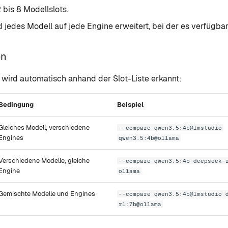
 bis 8 Modellslots.
 jedes Modell auf jede Engine erweitert, bei der es verfügbar 
en
 wird automatisch anhand der Slot-Liste erkannt:
Bedingung
Beispiel
Gleiches Modell, verschiedene
--compare qwen3.5:4b@lmstudio
Engines
qwen3.5:4b@ollama
Verschiedene Modelle, gleiche
--compare qwen3.5:4b deepseek-
Engine
ollama
Gemischte Modelle und Engines
--compare qwen3.5:4b@lmstudio 
r1:7b@ollama