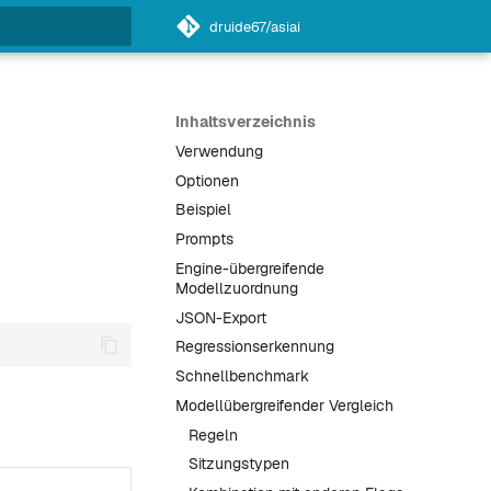
druide67/asiai
itialisiert
Inhaltsverzeichnis
Verwendung
Optionen
Beispiel
Prompts
Engine-übergreifende
Modellzuordnung
JSON-Export
Regressionserkennung
Schnellbenchmark
Modellübergreifender Vergleich
Regeln
Sitzungstypen