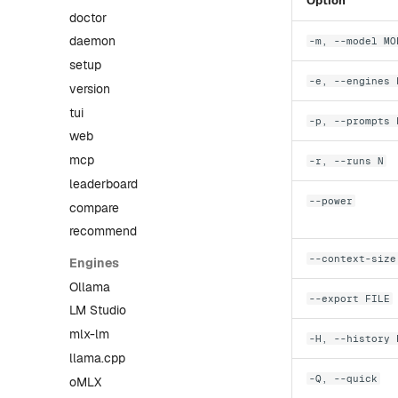
Option
doctor
daemon
-m, --model MO
setup
-e, --engines 
version
tui
-p, --prompts 
web
mcp
-r, --runs N
leaderboard
--power
compare
recommend
--context-size
Engines
Ollama
--export FILE
LM Studio
mlx-lm
-H, --history 
llama.cpp
-Q, --quick
oMLX