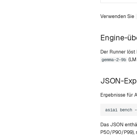
Verwenden Sie
Engine-üb
Der Runner lös
(LM 
gemma-2-9b
JSON-Exp
Ergebnisse für 
asiai
bench
-
Das JSON enthäl
P50/P90/P99), r