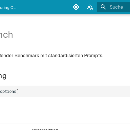
oring CLI
Suche wird in
English
Français
ench
Deutsch
Español
fender Benchmark mit standardisierten Prompts.
Italiano
Português
ng
中文
options
]
日本語
한국어