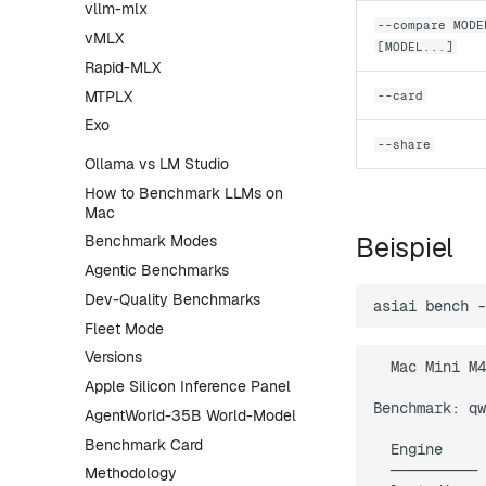
vllm-mlx
--compare MODE
vMLX
[MODEL...]
Rapid-MLX
MTPLX
--card
Exo
--share
Ollama vs LM Studio
How to Benchmark LLMs on
Mac
Beispiel
Benchmark Modes
Agentic Benchmarks
Dev-Quality Benchmarks
asiai
bench
-
Fleet Mode
Versions
  Mac Mini M4
Apple Silicon Inference Panel
Benchmark: qw
AgentWorld-35B World-Model
Benchmark Card
  Engine     
  ────────── 
Methodology