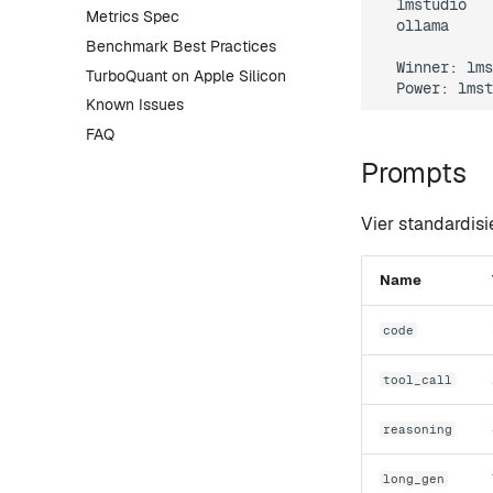
  lmstudio   
Metrics Spec
  ollama     
Benchmark Best Practices
  Winner: lms
TurboQuant on Apple Silicon
Known Issues
FAQ
Prompts
Vier standardis
Name
code
tool_call
reasoning
long_gen