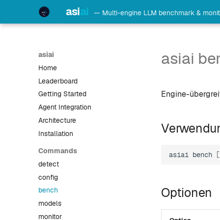
asi
ai
— Multi-engine LLM benchmark & monit
asiai b
asiai
Home
Leaderboard
Engine-übergrei
Getting Started
Agent Integration
Architecture
Verwendu
Installation
Commands
asiai
bench
[
detect
config
Optionen
bench
models
monitor