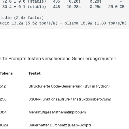
 72.6 ± 0.0 (stable)   435    6.20s    0.28s        —   
 30.4 ± 0.1 (stable)   448   15.28s    0.25s   26.0 GB  
tudio (2.4x faster)

ierte Prompts testen verschiedene Generierungsmuster:
Tokens
Testet
512
Strukturierte Code-Generierung (BST in Python)
256
JSON-Funktionsaufrufe / Instruktionsbefolgung
384
Mehrstufiges Mathematikproblem
1024
Dauerhafter Durchsatz (Bash-Skript)