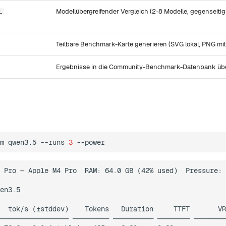
Modellübergreifender Vergleich (2-8 Modelle, gegenseitig
L
Teilbare Benchmark-Karte generieren (SVG lokal, PNG mi
Ergebnisse in die Community-Benchmark-Datenbank übe
m
qwen3.5
--runs
3
 Pro — Apple M4 Pro  RAM: 64.0 GB (42% used)  Pressure: 
en3.5

  tok/s (±stddev)    Tokens   Duration     TTFT       VR
───────────────── ───────── ────────── ──────── ────────