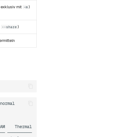
 exklusiv mit
)
-m
t
)
--share
rmitteln
normal

AM    Thermal

── ──────────
