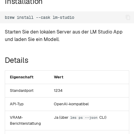
Installation
i
setup
t
brew
install
--cask
version
i
Starten Sie den lokalen Server aus der LM Studio App
a
tui
und laden Sie ein Modell.
l
web
i
Details
mcp
s
Eigenschaft
Wert
i
leaderboard
e
Standardport
1234
compare
r
API-Typ
OpenAI-kompatibel
recommend
t
VRAM-
Ja (über
CLI)
lms ps --json
Berichterstattung