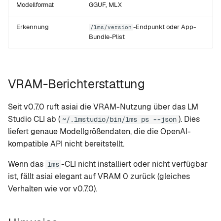
Modellformat
GGUF, MLX
Erkennung
-Endpunkt oder App-
/lms/version
Bundle-Plist
VRAM-Berichterstattung
Seit v0.7.0 ruft asiai die VRAM-Nutzung über das LM
Studio CLI ab (
). Dies
~/.lmstudio/bin/lms ps --json
liefert genaue Modellgrößendaten, die die OpenAI-
kompatible API nicht bereitstellt.
Wenn das
-CLI nicht installiert oder nicht verfügbar
lms
ist, fällt asiai elegant auf VRAM 0 zurück (gleiches
Verhalten wie vor v0.7.0).