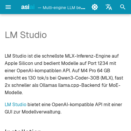
asi
ai
— Multi-engine LLM benchmark & monitoring CLI
S
English
u
Français
LM Studio
detect
Installation
c
Deutsch
h
Español
config
Details
LM Studio ist die schnellste MLX-Inferenz-Engine auf
e
Italiano
Apple Silicon und bedient Modelle auf Port 1234 mit
bench
VRAM-Berichterstattung
einer OpenAI-kompatiblen API. Auf M4 Pro 64 GB
w
Português
erreicht es 130 tok/s bei Qwen3-Coder-30B (MLX), fast
models
Hinweise
i
中文
2x schneller als Ollamas llama.cpp-Backend für MoE-
Modelle.
r
日本語
monitor
Siehe auch
d
LM Studio
bietet eine OpenAI-kompatible API mit einer
한국어
doctor
GUI zur Modellverwaltung.
i
n
daemon