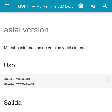
asi
ai
— Multi-engine LLM benchmark & monitoring CLI
I
English
n
Français
asiai version
Uso
Ollama
i
Deutsch
c
Español
Salida
LM Studio
Muestra información de versión y del sistema.
i
Italiano
Casos de uso
mlx-lm
a
Português
Uso
llama.cpp
l
中文
asiai
version

i
日本語
oMLX
asiai
z
한국어
vllm-mlx
a
Salida
n
vMLX