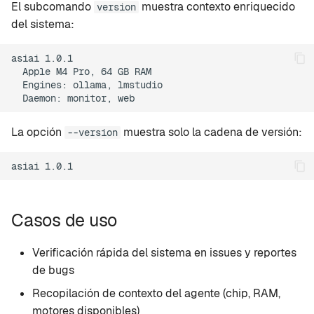
El subcomando
muestra contexto enriquecido
version
d
Rapid-MLX
del sistema:
o
MTPLX
asiai 1.0.1

b
  Apple M4 Pro, 64 GB RAM

  Engines: ollama, lmstudio

ú
Exo
s
La opción
muestra solo la cadena de versión:
--version
q
u
e
d
Casos de uso
a
Verificación rápida del sistema en issues y reportes
de bugs
Recopilación de contexto del agente (chip, RAM,
motores disponibles)