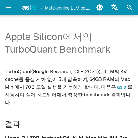
asi
ai
— Multi-engine LLM benchmark & monitoring CLI
검
English
색
Français
Apple Silicon에서의
detect
Ollama
결과
초
Deutsch
TurboQuant Benchmark
기
Español
config
LM Studio
TurboQuant 적용 전후 비교
화
Italiano
TurboQuant(Google Research, ICLR 2026)는 LLM의 KV
bench
mlx-lm
TurboQuant란 무엇입니까?
Português
cache를 품질 저하 없이 5배 압축하여, 64GB RAM의 Mac
models
llama.cpp
설정 가이드
Mini에서 70B 모델 실행을 가능하게 합니다. 다음은
asiai
를
中文
사용하여 실제 하드웨어에서 측정한 benchmark 결과입니
日本語
monitor
oMLX
하드웨어
다.
한국어
doctor
vllm-mlx
TurboQuant llama.cpp 설치
결과
daemon
vMLX
모델 다운로드