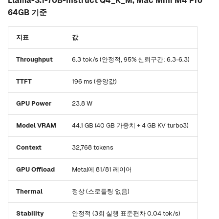
Llama-3.1-70B-Instruct Q4_K_M, Mac Mini M4 Pro
64GB 기준
setup
Rapid-MLX
macOS GPU 메모리 제한 상
향
지표
값
version
MTPLX
서버 실행
Throughput
6.3 tok/s (안정적, 95% 신뢰구간: 6.3-6.3)
tui
Exo
구성 설명
TTFT
196 ms (중앙값)
web
asiai로 Benchmark 실행
GPU Power
23.8 W
mcp
TurboQuant로 64GB에 수용
Model VRAM
44.1 GB (40 GB 가중치 + 4 GB KV turbo3)
가능한 모델
leaderboard
Context
32,768 tokens
FAQ
compare
GPU Offload
Metal에 81/81 레이어
참고 자료
recommend
Thermal
정상 (스로틀링 없음)
Stability
안정적 (3회 실행 표준편차 0.04 tok/s)