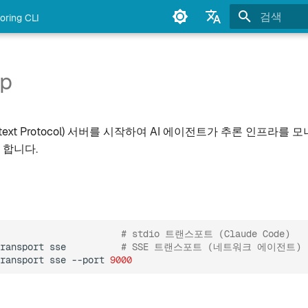
oring CLI
검색 초기화
English
Français
cp
Deutsch
Español
ontext Protocol) 서버를 시작하여 AI 에이전트가 추론 인프라
Italiano
 합니다.
Português
中文
日本語
# stdio 트랜스포트 (Claude Code)
한국어
ransport
sse
# SSE 트랜스포트 (네트워크 에이전트)
ransport
sse
--port
9000