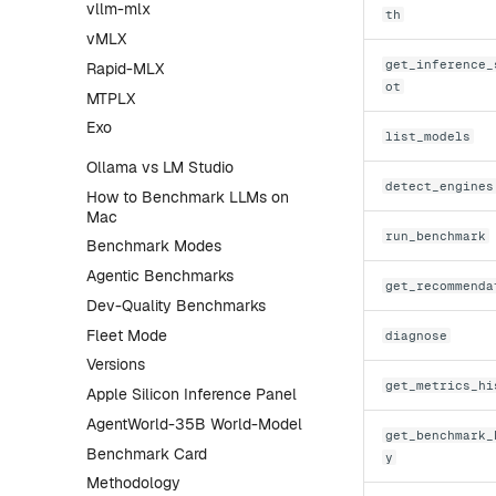
vllm-mlx
th
vMLX
get_inference_
Rapid-MLX
ot
MTPLX
Exo
list_models
Ollama vs LM Studio
detect_engines
How to Benchmark LLMs on
Mac
run_benchmark
Benchmark Modes
Agentic Benchmarks
get_recommenda
Dev-Quality Benchmarks
Fleet Mode
diagnose
Versions
get_metrics_hi
Apple Silicon Inference Panel
AgentWorld-35B World-Model
get_benchmark_
Benchmark Card
y
Methodology