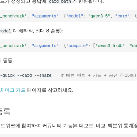
카드가 생성되고 응답에
가 반환됩니다.
card_path
_benchmark"
,
"arguments"
:
{
"model"
:
"qwen3.5"
,
"card"
:
t
과 배타적, 최대 8 슬롯):
model
_benchmark"
,
"arguments"
:
{
"compare"
:
[
"qwen3.5:4b"
,
"de
I 동등:
-quick
--card
--share
# 빠른 벤치 + 카드 + 공유 (~15초)
치마크 카드
페이지를 참고하세요.
등록
트 네트워크에 참여하여 커뮤니티 기능(리더보드, 비교, 백분위 통계