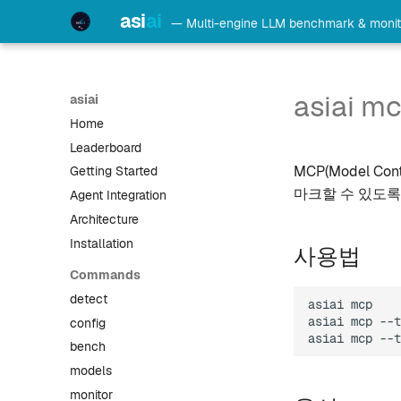
asi
ai
— Multi-engine LLM benchmark & monit
asiai m
asiai
Home
Leaderboard
MCP(Model C
Getting Started
마크할 수 있도록
Agent Integration
Architecture
Installation
사용법
Commands
detect
asiai
mcp
asiai
mcp
--t
config
asiai
mcp
--t
bench
models
monitor