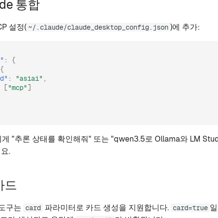
ode 통합
CP 설정(
)에 추가:
~/.claude/claude_desktop_config.json
"
:
{
{
d"
:
"asiai"
,
[
"mcp"
]
에게 "추론 상태를 확인해줘" 또는 "qwen3.5로 Ollama와 LM St
요.
카드
도구는
파라미터로 카드 생성을 지원합니다.
일
card
card=true