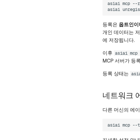
asiai
mcp
--r
asiai
unregis
등록은
옵트인이
개인 데이터는 저
에 저장됩니다.
이후
asiai mcp 
MCP 서버가 등
등록 상태는
asi
네트워크 
다른 머신의 에이전
asiai
mcp
--t