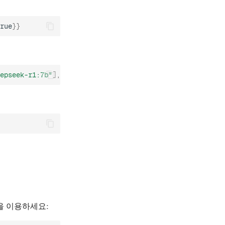
rue
}}
epseek-r1:7b"
],
"card"
:
true
}}
)을 이용하세요: