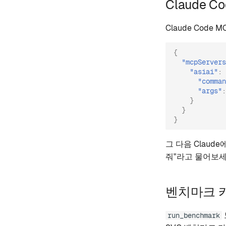
Claude C
Claude Code M
{
"mcpServers
"asiai"
:
"comman
"args"
:
}
}
}
그 다음 Claude
줘"라고 물어보세
벤치마크 
run_benchmark