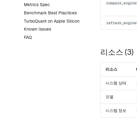
compare_engine
Metrics Spec
Benchmark Best Practices
TurboQuant on Apple Silicon
refresh_engine
Known Issues
FAQ
리소스 (3)
리소스
시스템 상태
모델
시스템 정보