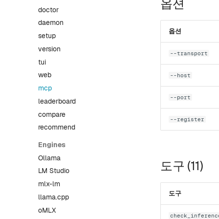
옵션
doctor
daemon
옵션
setup
version
--transport
tui
web
--host
mcp
--port
leaderboard
compare
--register
recommend
Engines
Ollama
도구 (11)
LM Studio
mlx-lm
도구
llama.cpp
oMLX
check_inferenc