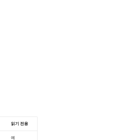
읽기 전용
예