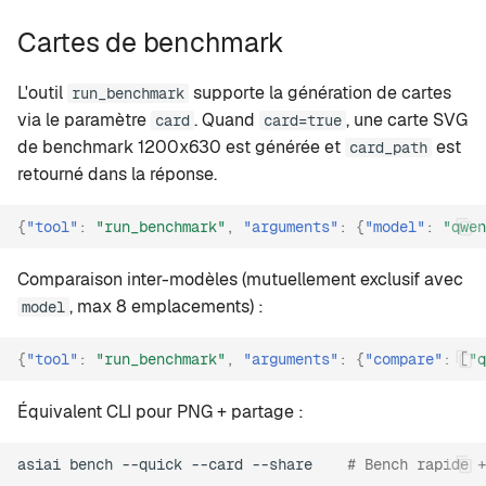
Cartes de benchmark
L'outil
supporte la génération de cartes
run_benchmark
via le paramètre
. Quand
, une carte SVG
card
card=true
de benchmark 1200x630 est générée et
est
card_path
retourné dans la réponse.
{
"tool"
:
"run_benchmark"
,
"arguments"
:
{
"model"
:
"qwen
Comparaison inter-modèles (mutuellement exclusif avec
, max 8 emplacements) :
model
{
"tool"
:
"run_benchmark"
,
"arguments"
:
{
"compare"
:
[
"q
Équivalent CLI pour PNG + partage :
asiai
bench
--quick
--card
--share
# Bench rapide +