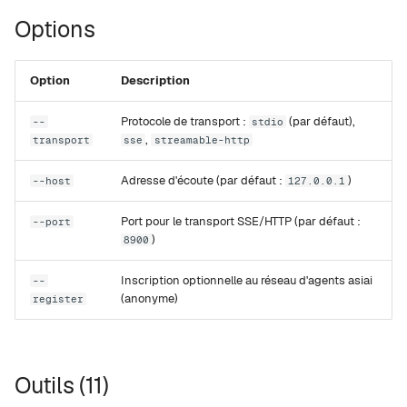
i
Options
Agents réseau
Rapid-MLX
o
MTPLX
n
Option
Description
d
Exo
Protocole de transport :
(par défaut),
--
stdio
,
transport
sse
streamable-http
e
l
Adresse d'écoute (par défaut :
)
--host
127.0.0.1
a
Port pour le transport SSE/HTTP (par défaut :
--port
)
r
8900
e
Inscription optionnelle au réseau d'agents asiai
--
(anonyme)
register
c
h
e
Outils (11)
r