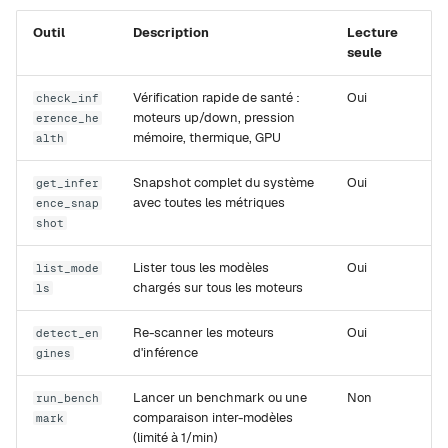
Outil
Description
Lecture
c
seule
h
Vérification rapide de santé :
Oui
check_inf
e
moteurs up/down, pression
erence_he
mémoire, thermique, GPU
alth
Snapshot complet du système
Oui
get_infer
avec toutes les métriques
ence_snap
shot
Lister tous les modèles
Oui
list_mode
chargés sur tous les moteurs
ls
Re-scanner les moteurs
Oui
detect_en
d'inférence
gines
Lancer un benchmark ou une
Non
run_bench
comparaison inter-modèles
mark
(limité à 1/min)