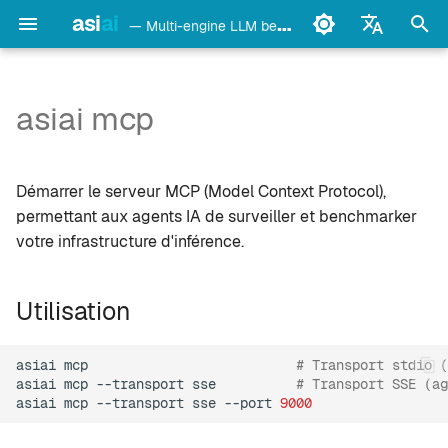
asi
ai
— Multi-engine LLM benchmark & monitoring CLI
I
English
n
Français
asiai mcp
Utilisation
Ollama
i
Deutsch
t
Español
Options
LM Studio
Démarrer le serveur MCP (Model Context Protocol),
i
Italiano
permettant aux agents IA de surveiller et benchmarker
Outils (11)
mlx-lm
votre infrastructure d'inférence.
a
Português
Ressources (3)
llama.cpp
l
中文
Utilisation
i
日本語
Intégration Claude Code
oMLX
s
한국어
asiai
mcp
# Transport stdio (
Cartes de benchmark
vllm-mlx
asiai
mcp
--transport
sse
# Transport SSE (ag
a
asiai
mcp
--transport
sse
--port
9000
t
Inscription d'agent
vMLX