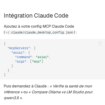
Intégration Claude Code
Ajoutez à votre config MCP Claude Code
(
) :
~/.claude/claude_desktop_config.json
{
"mcpServers"
:
{
"asiai"
:
{
"command"
:
"asiai"
,
"args"
:
[
"mcp"
]
}
}
}
Puis demandez à Claude :
« Vérifie la santé de mon
inférence »
ou
« Compare Ollama vs LM Studio pour
qwen3.5 »
.