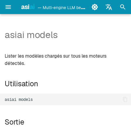
asi
ai
— Multi-engine LLM benchmark & monitoring CLI
I
English
n
Français
asiai models
Utilisation
Ollama
i
Deutsch
t
Español
Sortie
LM Studio
Lister les modèles chargés sur tous les moteurs
i
Italiano
détectés.
mlx-lm
a
Português
Utilisation
llama.cpp
l
中文
i
日本語
oMLX
asiai
s
한국어
vllm-mlx
a
Sortie
t
vMLX