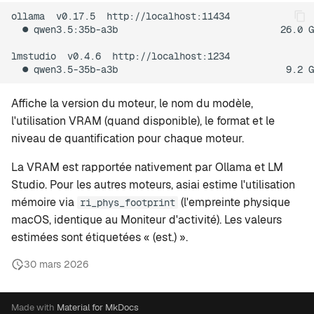
i
ollama  v0.17.5  http://localhost:11434

Rapid-MLX
  ● qwen3.5:35b-a3b                             26.0 G
o
MTPLX
lmstudio  v0.4.6  http://localhost:1234

n
d
Exo
Affiche la version du moteur, le nom du modèle,
e
l'utilisation VRAM (quand disponible), le format et le
l
niveau de quantification pour chaque moteur.
a
La VRAM est rapportée nativement par Ollama et LM
Studio. Pour les autres moteurs, asiai estime l'utilisation
r
mémoire via
(l'empreinte physique
ri_phys_footprint
e
macOS, identique au Moniteur d'activité). Les valeurs
estimées sont étiquetées « (est.) ».
c
h
30 mars 2026
e
Made with
Material for MkDocs
r