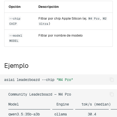
d
Opción
Descripción
Rapid-MLX
o
Filtrar por chip Apple Silicon (ej.
,
--chip
M4 Pro
M2
MTPLX
b
)
CHIP
Ultra
ú
Exo
Filtrar por nombre de modelo
--model
s
MODEL
q
u
Ejemplo
e
d
asiai
leaderboard
--chip
"M4 Pro"
a
  Community Leaderboard — M4 Pro

  Model                  Engine      tok/s (median)   
  ──────────────────── ────────── ──────────────── ───
  qwen3.5:35b-a3b       ollama          30.4          