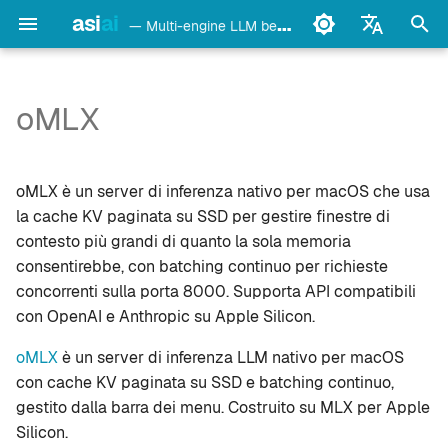
asi
ai
— Multi-engine LLM benchmark & monitoring CLI
I
English
n
Français
oMLX
detect
Installazione
i
Deutsch
z
Español
config
Dettagli
oMLX è un server di inferenza nativo per macOS che usa
i
Italiano
la cache KV paginata su SSD per gestire finestre di
bench
Note
contesto più grandi di quanto la sola memoria
a
Português
consentirebbe, con batching continuo per richieste
models
Vedi anche
l
中文
concorrenti sulla porta 8000. Supporta API compatibili
con OpenAI e Anthropic su Apple Silicon.
i
日本語
monitor
z
oMLX
è un server di inferenza LLM nativo per macOS
한국어
doctor
con cache KV paginata su SSD e batching continuo,
z
gestito dalla barra dei menu. Costruito su MLX per Apple
a
daemon
Silicon.