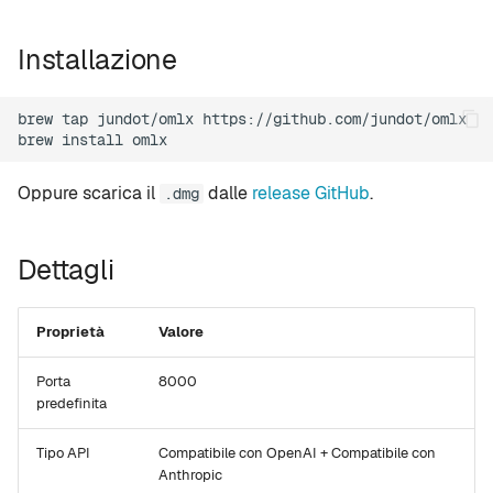
l
setup
Installazione
a
version
r
brew
tap
jundot/omlx
https://github.com/jundot/omlx

i
brew
install
tui
c
Oppure scarica il
dalle
release GitHub
.
web
.dmg
e
mcp
r
Dettagli
c
leaderboard
a
Proprietà
Valore
compare
Porta
8000
predefinita
recommend
Tipo API
Compatibile con OpenAI + Compatibile con
Anthropic