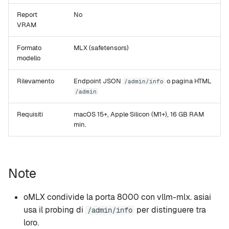
Report
No
VRAM
Formato
MLX (safetensors)
modello
Rilevamento
Endpoint JSON
o pagina HTML
/admin/info
/admin
Requisiti
macOS 15+, Apple Silicon (M1+), 16 GB RAM
min.
Note
oMLX condivide la porta 8000 con vllm-mlx. asiai
usa il probing di
per distinguere tra
/admin/info
loro.