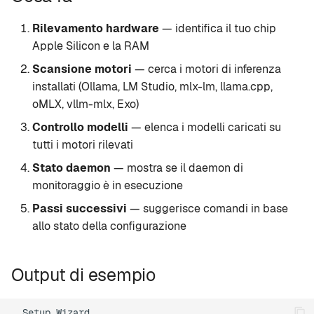
l
Rapid-MLX
Rilevamento hardware
— identifica il tuo chip
a
Apple Silicon e la RAM
MTPLX
r
Scansione motori
— cerca i motori di inferenza
i
installati (Ollama, LM Studio, mlx-lm, llama.cpp,
Exo
oMLX, vllm-mlx, Exo)
c
Controllo modelli
— elenca i modelli caricati su
e
tutti i motori rilevati
r
Stato daemon
— mostra se il daemon di
monitoraggio è in esecuzione
c
Passi successivi
— suggerisce comandi in base
a
allo stato della configurazione
Output di esempio
  Setup Wizard
