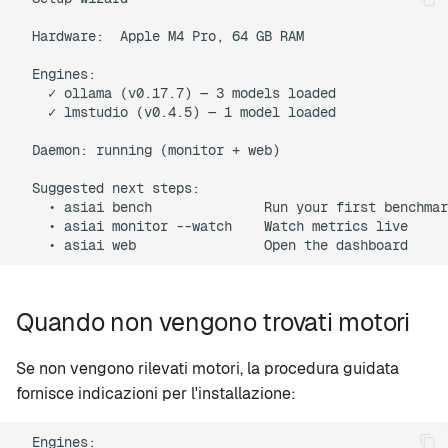
  Hardware:  Apple M4 Pro, 64 GB RAM

  Engines:

    ✓ ollama (v0.17.7) — 3 models loaded

    ✓ lmstudio (v0.4.5) — 1 model loaded

  Daemon: running (monitor + web)

  Suggested next steps:

    • asiai bench              Run your first benchmar
    • asiai monitor --watch    Watch metrics live

Quando non vengono trovati motori
Se non vengono rilevati motori, la procedura guidata
fornisce indicazioni per l'installazione:
  Engines:
