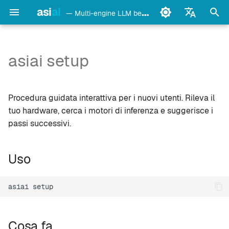
asi
ai
— Multi-engine LLM benchmark & monitoring CLI
I
English
n
Français
asiai setup
Uso
Ollama
i
Deutsch
z
Español
Cosa fa
LM Studio
Procedura guidata interattiva per i nuovi utenti. Rileva il
i
Italiano
tuo hardware, cerca i motori di inferenza e suggerisce i
Output di esempio
mlx-lm
passi successivi.
a
Português
Quando non vengono trovati
llama.cpp
l
中文
Uso
motori
i
日本語
oMLX
z
한국어
asiai
vllm-mlx
z
a
vMLX
Cosa fa