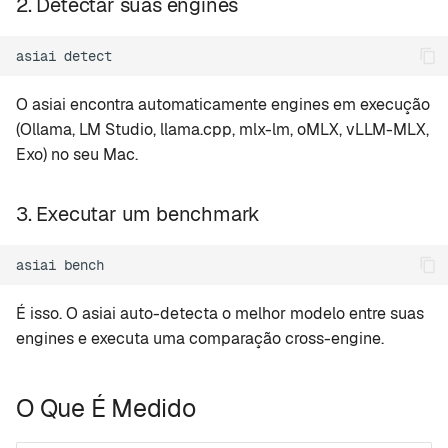
2. Detectar suas engines
A escolha da engine
importa mais do que você
asiai
imagina
O asiai encontra automaticamente engines em execução
Throttling térmico
(Ollama, LM Studio, llama.cpp, mlx-lm, oMLX, vLLM-MLX,
Exo) no seu Mac.
Compare com a
Comunidade
3. Executar um benchmark
FAQ
asiai
Leitura Adicional
É isso. O asiai auto-detecta o melhor modelo entre suas
engines e executa uma comparação cross-engine.
O Que É Medido