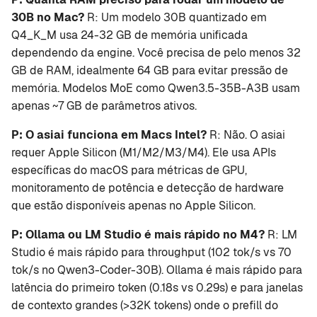
30B no Mac?
R: Um modelo 30B quantizado em
Q4_K_M usa 24-32 GB de memória unificada
dependendo da engine. Você precisa de pelo menos 32
GB de RAM, idealmente 64 GB para evitar pressão de
memória. Modelos MoE como Qwen3.5-35B-A3B usam
apenas ~7 GB de parâmetros ativos.
P: O asiai funciona em Macs Intel?
R: Não. O asiai
requer Apple Silicon (M1/M2/M3/M4). Ele usa APIs
específicas do macOS para métricas de GPU,
monitoramento de potência e detecção de hardware
que estão disponíveis apenas no Apple Silicon.
P: Ollama ou LM Studio é mais rápido no M4?
R: LM
Studio é mais rápido para throughput (102 tok/s vs 70
tok/s no Qwen3-Coder-30B). Ollama é mais rápido para
latência do primeiro token (0.18s vs 0.29s) e para janelas
de contexto grandes (>32K tokens) onde o prefill do