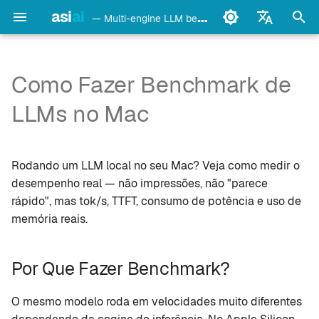
asi
ai
— Multi-engine LLM benchmark & monitoring CLI
I
English
n
Français
Como Fazer Benchmark de
detect
Ollama
Por Que Fazer Benchmark?
i
Deutsch
LLMs no Mac
c
Español
config
LM Studio
Início Rápido (2 minutos)
i
Italiano
Rodando um LLM local no seu Mac? Veja como medir o
bench
mlx-lm
1. Instalar o asiai
a
Português
desempenho real — não impressões, não "parece
models
llama.cpp
rápido", mas tok/s, TTFT, consumo de potência e uso de
2. Detectar suas engines
l
中文
memória reais.
i
日本語
monitor
oMLX
3. Executar um benchmark
z
한국어
Por Que Fazer Benchmark?
doctor
vllm-mlx
O Que É Medido
a
O mesmo modelo roda em velocidades muito diferentes
n
daemon
vMLX
Exemplo de Saída