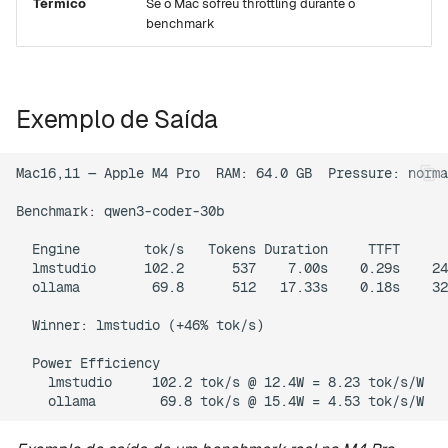
Térmico
Se o Mac sofreu throttling durante o
benchmark
Exemplo de Saída
Mac16,11 — Apple M4 Pro  RAM: 64.0 GB  Pressure: norma
Benchmark: qwen3-coder-30b

  Engine        tok/s   Tokens Duration     TTFT      
  lmstudio      102.2      537    7.00s    0.29s    24
  ollama         69.8      512   17.33s    0.18s    32
  Winner: lmstudio (+46% tok/s)

  Power Efficiency

    lmstudio     102.2 tok/s @ 12.4W = 8.23 tok/s/W
