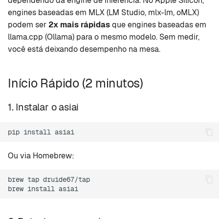
dependendo da engine de inferência. No Apple Silicon,
d
engines baseadas em MLX (LM Studio, mlx-lm, oMLX)
setup
Rapid-MLX
Opções Avançadas
podem ser
2x mais rápidas
que engines baseadas em
o
llama.cpp (Ollama) para o mesmo modelo. Sem medir,
version
MTPLX
Comparar engines
a
você está deixando desempenho na mesa.
específicas
p
tui
Exo
Múltiplos prompts e
e
Início Rápido (2 minutos)
execuções
web
s
1. Instalar o asiai
Benchmark de contexto
mcp
q
grande
u
pip
install
leaderboard
Gerar um card
i
Ou via Homebrew:
compartilhável
compare
s
brew
tap
druide67/tap

Dicas para Apple Silicon
recommend
a
brew
install
Memória importa