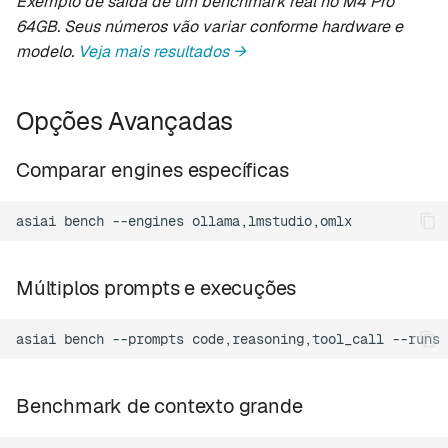
Exemplo de saída de um benchmark real no M4 Pro
64GB. Seus números vão variar conforme hardware e
modelo.
Veja mais resultados →
Opções Avançadas
Comparar engines específicas
asiai
bench
--engines
Múltiplos prompts e execuções
asiai
bench
--prompts
code,reasoning,tool_call
--runs
Benchmark de contexto grande